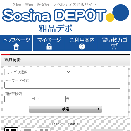
商品検索
キーワード検索
価格帯検索
円 ～
円
1 / 1ページ
（全8件）