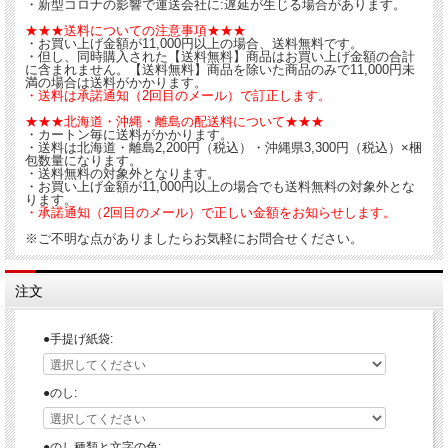
・新型コロナの影響で運送会社に:遅延が生じる場合があります。
★★★送料についての注意事項★★★
・お買い上げ金額が11,000円以上の場合、送料無料です。
・但し、同時購入された【送料無料】商品はお買い上げ金額の合計
に含まれません。【送料無料】商品を除いた商品のみで11,000円未
満の場合は送料がかかります。
・送料は承諾通知（2回目のメール）で訂正します。
★★★北海道・沖縄・離島の配送料について★★★
・カートン毎に送料がかかります。
・送料は北海道・離島2,200円（税込）・沖縄県3,300円（税込）×梱
包数量になります。
・送料無料の対象外となります。
・お買い上げ金額が11,000円以上の場合でも送料無料の対象外とな
ります。
・承諾通知（2回目のメール）で正しい金額をお知らせします。
※ご不明な点がありましたらお気軽にお問合せください。
注文
●手提げ紙袋:
●のし:
●のし種類と文字の色: