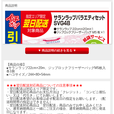
商品説明
▼ 商品説明の続きを見る ▼
【商品仕様】
●サランラップ22cm×20m、ジップロックフリーザーバッグM5枚入
各1個
●ハコサイズ／244×80×54mm
★★★翌日配送対応商品についての注意事項★★★
・翌日配送は対応エリア限定です。
・翌日配送対応商品のお支払方法は「クレジット」「コンビニ後払
い」又は「代引き」にてお願いします。
・翌日配送希望のお客様は必ず配送日の指定をお願いします。（配
送時間帯の指定はできません）
・翌日配送対応商品は「翌日配送」商品のみでお申し込みくださ
い。通常納期商品と一緒にご注文の場合、通常納期商品と同じ発送
日になります。