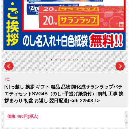
2位
[引っ越し 挨拶 ギフト 粗品 品物]旭化成サランラップバラ
エティセットSVG4B（のし+手提げ紙袋付）[御礼 工事 挨
拶まわり 初盆 お返し 翌日配送] <dh-22508-1>
価格:
460円
(税込)