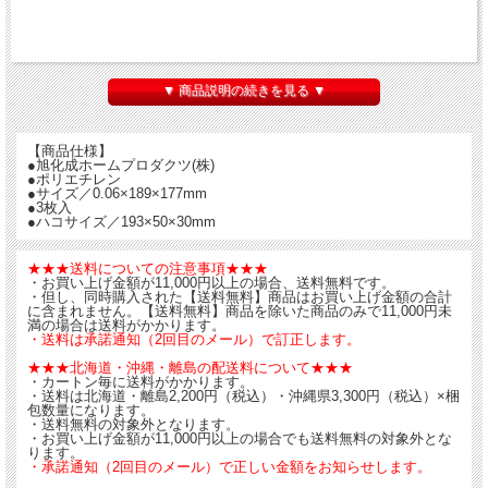
▼ 商品説明の続きを見る ▼
【商品仕様】
●旭化成ホームプロダクツ(株)
●ポリエチレン
●サイズ／0.06×189×177mm
●3枚入
●ハコサイズ／193×50×30mm
★★★送料についての注意事項★★★
・お買い上げ金額が11,000円以上の場合、送料無料です。
・但し、同時購入された【送料無料】商品はお買い上げ金額の合計
に含まれません。【送料無料】商品を除いた商品のみで11,000円未
満の場合は送料がかかります。
・送料は承諾通知（2回目のメール）で訂正します。
★★★北海道・沖縄・離島の配送料について★★★
・カートン毎に送料がかかります。
・送料は北海道・離島2,200円（税込）・沖縄県3,300円（税込）×梱
包数量になります。
・送料無料の対象外となります。
・お買い上げ金額が11,000円以上の場合でも送料無料の対象外とな
ります。
・承諾通知（2回目のメール）で正しい金額をお知らせします。