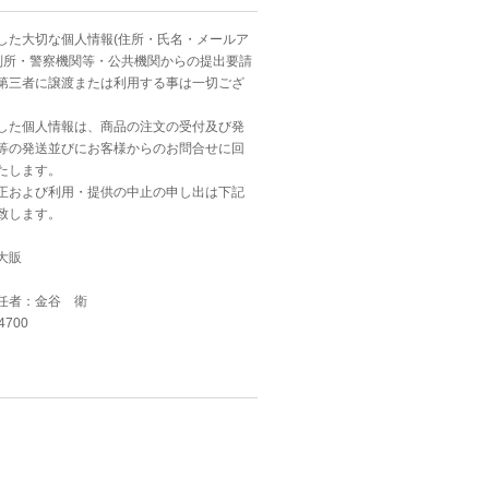
した大切な個人情報(住所・氏名・メールア
裁判所・警察機関等・公共機関からの提出要請
第三者に譲渡または利用する事は一切ござ
した個人情報は、商品の注文の受付及び発
等の発送並びにお客様からのお問合せに回
たします。
正および利用・提供の中止の申し出は下記
致します。
大販
任者：金谷 衛
4700