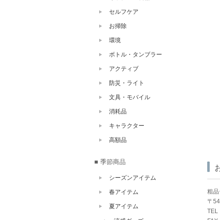
セルフケア
お掃除
環境
ボトル・タンブラー
アクティブ
防災・ライト
文具・モバイル
消耗品
キャラクター
高額品
■ 季節商品
シーズンアイテム
粗品
春アイテム
〒5
夏アイテム
TEL