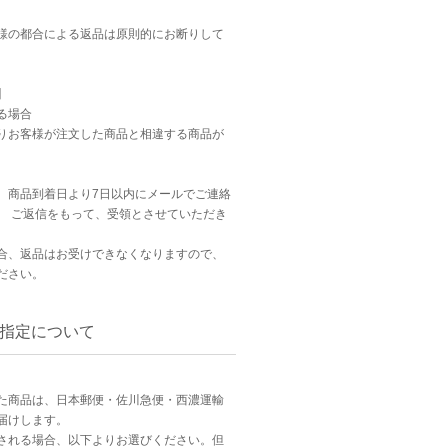
様の都合による返品は原則的にお断りして
】
る場合
りお客様が注文した商品と相違する商品が
、商品到着日より7日以内にメールでご連絡
。 ご返信をもって、受領とさせていただき
合、返品はお受けできなくなりますので、
ださい。
指定について
た商品は、日本郵便・佐川急便・西濃運輸
届けします。
される場合、以下よりお選びください。但