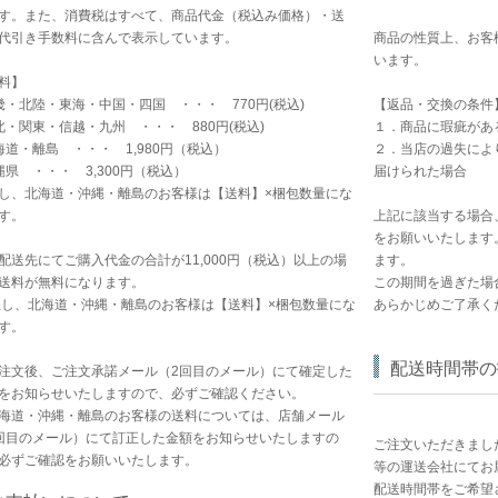
す。また、消費税はすべて、商品代金（税込み価格）・送
代引き手数料に含んで表示しています。
商品の性質上、お客
います。
料】
畿・北陸・東海・中国・四国 ・・・ 770円(税込)
【返品・交換の条件
北・関東・信越・九州 ・・・ 880円(税込)
１．商品に瑕疵があ
海道・離島 ・・・ 1,980円（税込）
２．当店の過失によ
縄県 ・・・ 3,300円（税込）
届けられた場合
し、北海道・沖縄・離島のお客様は【送料】×梱包数量にな
す。
上記に該当する場合
をお願いいたします
配送先にてご購入代金の合計が11,000円（税込）以上の場
ます。
送料が無料になります。
この期間を過ぎた場
但し、北海道・沖縄・離島のお客様は【送料】×梱包数量にな
あらかじめご了承く
す。
配送時間帯の
注文後、ご注文承諾メール（2回目のメール）にて確定した
をお知らせいたしますので、必ずご確認ください。
海道・沖縄・離島のお客様の送料については、店舗メール
回目のメール）にて訂正した金額をお知らせいたしますの
ご注文いただきまし
必ずご確認をお願いいたします。
等の運送会社にてお
配送時間帯をご希望