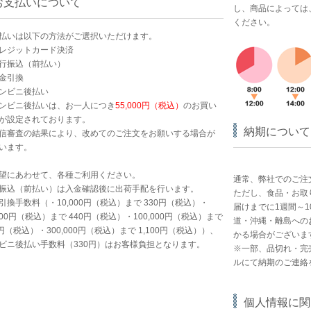
お支払いについて
し、商品によっては
ください。
払いは以下の方法がご選択いただけます。
レジットカード決済
行振込（前払い）
金引換
ンビニ後払い
ンビニ後払いは、お一人につき
55,000円（税込）
のお買い
が設定されております。
納期について
信審査の結果により、改めてのご注文をお願いする場合が
います。
望にあわせて、各種ご利用ください。
通常、弊社でのご注
振込（前払い）は入金確認後に出荷手配を行います。
ただし、食品・お取
引換手数料（・10,000円（税込）まで 330円（税込）・
届けまでに1週間～1
,000円（税込）まで 440円（税込）・100,000円（税込）まで
道・沖縄・離島への
0円（税込）・300,000円（税込）まで 1,100円（税込））、
かる場合がございま
ビニ後払い手数料（330円）はお客様負担となります。
※一部、品切れ・完
ルにて納期のご連絡
個人情報に関