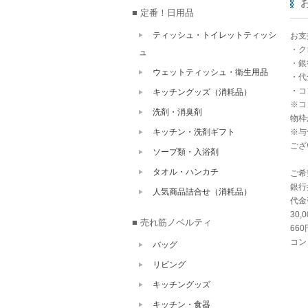
■ 定番！日用品
ティッシュ・トイレットティッシ
お支
・ク
ュ
・銀
ウェットティッシュ・衛生用品
・代
・コ
キッチングッズ（消耗品）
※コ
洗剤・消臭剤
物枠
キッチン・洗剤ギフト
※与
ござ
ソープ類・入浴剤
タオル・ハンカチ
ご希
銀行
人気商品詰合せ（消耗品）
代金
30
■ 売れ筋ノベルティ
66
コン
バッグ
リビング
キッチングッズ
キッチン・食器