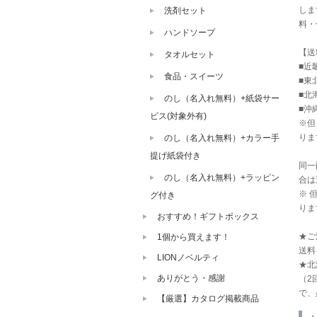
しま
洗剤セット
料・
ハンドソープ
【送
タオルセット
■近
食品・スイーツ
■東
■北
のし（名入れ無料）+紙袋サー
■沖
ビス(対象外有)
※但
りま
のし（名入れ無料）+カラー手
提げ紙袋付き
同一
のし（名入れ無料）+ラッピン
合は
※ 
グ付き
りま
おすすめ！ギフトボックス
★ご
1個から買えます！
送料
LIONノベルティ
★北
ありがとう・感謝
（2
で、
【厳選】カタログ掲載商品